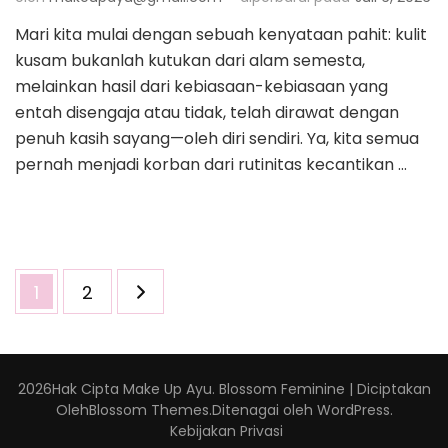
Mari kita mulai dengan sebuah kenyataan pahit: kulit
kusam bukanlah kutukan dari alam semesta,
melainkan hasil dari kebiasaan-kebiasaan yang
entah disengaja atau tidak, telah dirawat dengan
penuh kasih sayang—oleh diri sendiri. Ya, kita semua
pernah menjadi korban dari rutinitas kecantikan …
Paginasi
Halaman
Halaman
1
2
pos
2026Hak Cipta
Make Up Ayu
.
Blossom Feminine | Diciptakan
Oleh
Blossom Themes
.Ditenagai oleh
WordPress
.
Kebijakan Privasi